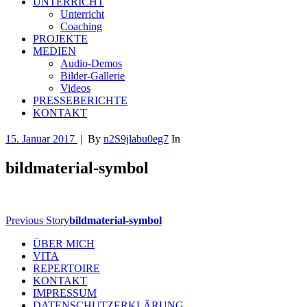
UNTERRICHT
Unterricht
Coaching
PROJEKTE
MEDIEN
Audio-Demos
Bilder-Gallerie
Videos
PRESSEBERICHTE
KONTAKT
15. Januar 2017
|
By
n2S9jlabu0eg7
In
bildmaterial-symbol
Previous Story
bildmaterial-symbol
ÜBER MICH
VITA
REPERTOIRE
KONTAKT
IMPRESSUM
DATENSCHUTZERKLÄRUNG