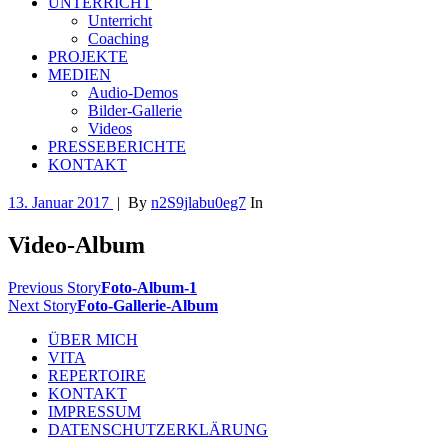
UNTERRICHT
Unterricht
Coaching
PROJEKTE
MEDIEN
Audio-Demos
Bilder-Gallerie
Videos
PRESSEBERICHTE
KONTAKT
13. Januar 2017
|
By
n2S9jlabu0eg7
In
Video-Album
Previous Story
Foto-Album-1
Next Story
Foto-Gallerie-Album
ÜBER MICH
VITA
REPERTOIRE
KONTAKT
IMPRESSUM
DATENSCHUTZERKLÄRUNG