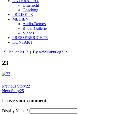
UNTERRICHT
Unterricht
Coaching
PROJEKTE
MEDIEN
Audio-Demos
Bilder-Gallerie
Videos
PRESSEBERICHTE
KONTAKT
15. Januar 2017
|
By
n2S9jlabu0eg7
In
23
Previous Story
22
Next Story
25
Leave your comment
Display Name
*