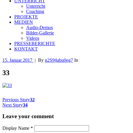
UNTERRICHT
Unterricht
Coaching
PROJEKTE
MEDIEN
Audio-Demos
Bilder-Gallerie
Videos
PRESSEBERICHTE
KONTAKT
15. Januar 2017
|
By
n2S9jlabu0eg7
In
33
Previous Story
32
Next Story
34
Leave your comment
Display Name
*