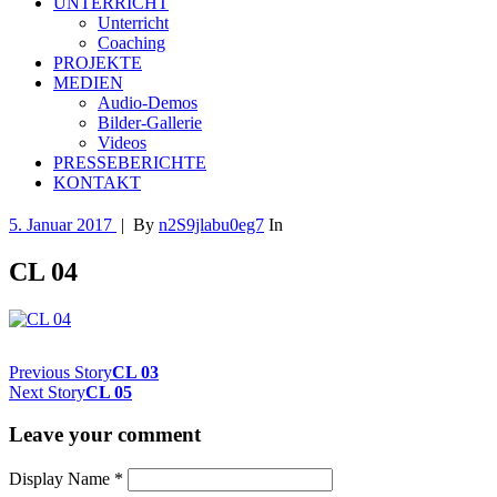
UNTERRICHT
Unterricht
Coaching
PROJEKTE
MEDIEN
Audio-Demos
Bilder-Gallerie
Videos
PRESSEBERICHTE
KONTAKT
5. Januar 2017
|
By
n2S9jlabu0eg7
In
CL 04
Previous Story
CL 03
Next Story
CL 05
Leave your comment
Display Name
*