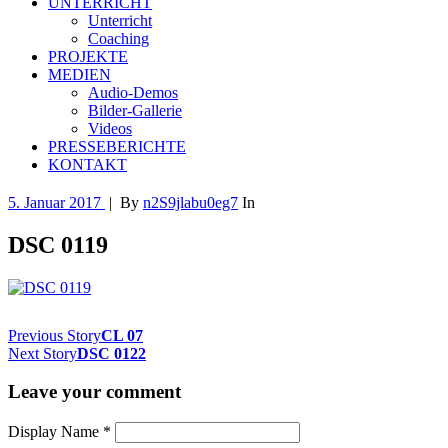
UNTERRICHT
Unterricht
Coaching
PROJEKTE
MEDIEN
Audio-Demos
Bilder-Gallerie
Videos
PRESSEBERICHTE
KONTAKT
5. Januar 2017
|
By
n2S9jlabu0eg7
In
DSC 0119
Previous Story
CL 07
Next Story
DSC 0122
Leave your comment
Display Name
*