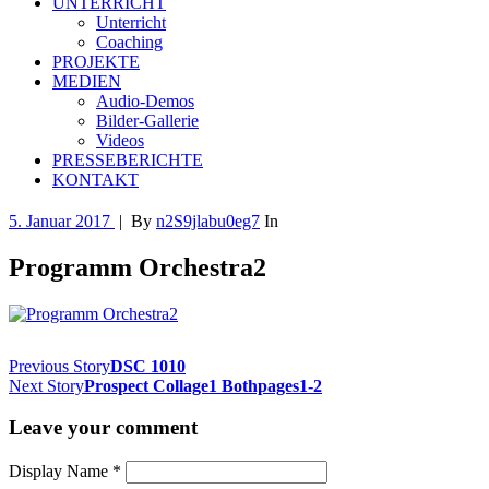
UNTERRICHT
Unterricht
Coaching
PROJEKTE
MEDIEN
Audio-Demos
Bilder-Gallerie
Videos
PRESSEBERICHTE
KONTAKT
5. Januar 2017
|
By
n2S9jlabu0eg7
In
Programm Orchestra2
Previous Story
DSC 1010
Next Story
Prospect Collage1 Bothpages1-2
Leave your comment
Display Name
*