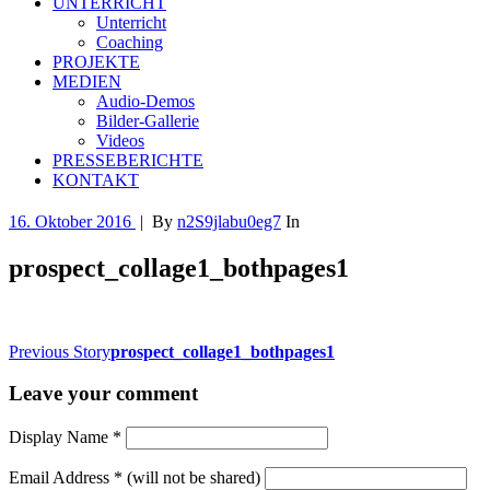
UNTERRICHT
Unterricht
Coaching
PROJEKTE
MEDIEN
Audio-Demos
Bilder-Gallerie
Videos
PRESSEBERICHTE
KONTAKT
16. Oktober 2016
|
By
n2S9jlabu0eg7
In
prospect_collage1_bothpages1
Previous Story
prospect_collage1_bothpages1
Leave your comment
Display Name
*
Email Address
*
(will not be shared)