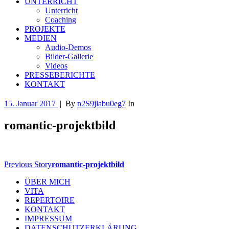
UNTERRICHT
Unterricht
Coaching
PROJEKTE
MEDIEN
Audio-Demos
Bilder-Gallerie
Videos
PRESSEBERICHTE
KONTAKT
15. Januar 2017
|
By
n2S9jlabu0eg7
In
romantic-projektbild
Previous Story
romantic-projektbild
ÜBER MICH
VITA
REPERTOIRE
KONTAKT
IMPRESSUM
DATENSCHUTZERKLÄRUNG