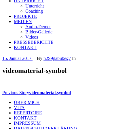
UNTERRICHT
Unterricht
Coaching
PROJEKTE
MEDIEN
Audio-Demos
Bilder-Gallerie
Videos
PRESSEBERICHTE
KONTAKT
15. Januar 2017
|
By
n2S9jlabu0eg7
In
videomaterial-symbol
Previous Story
videomaterial-symbol
ÜBER MICH
VITA
REPERTOIRE
KONTAKT
IMPRESSUM
DATENSCHUTZERKLÄRUNG